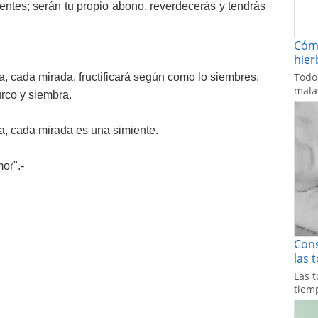
entes; serán tu propio abono, reverdecerás y tendrás
Cómo
hier
Todo
, cada mirada, fructificará según como lo siembres.
malas
urco y siembra.
a, cada mirada es una simiente.
or".-
Cons
las 
Las t
tiemp