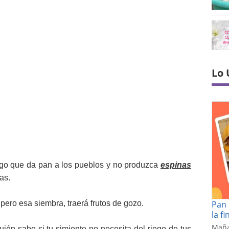
Lo 
igo que da pan a los pueblos y no produzca
espinas
as.
pero esa siembra, traerá frutos de gozo.
Pan 
la f
Maña
ién sabe si tu simiente no necesita del riego de tus