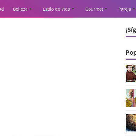
ad
Belleza
Estilo de Vida
Gourmet
Pareja
▲
▲
▲
▲
¡Sí
Pop