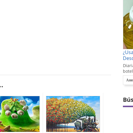
¿Us
Desc
Diari
botel
Ante
.
Bús