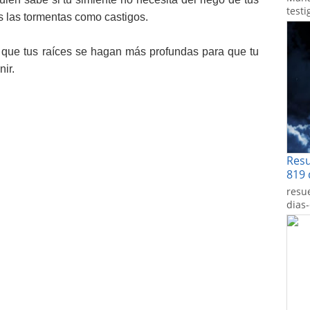
testi
 las tormentas como castigos.
n que tus raíces se hagan más profundas para que tu
nir.
Res
819 
resu
dias