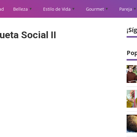
ad
Belleza
Estilo de Vida
Gourmet
Pareja
▲
▲
▲
▲
¡Sí
ueta Social II
Pop