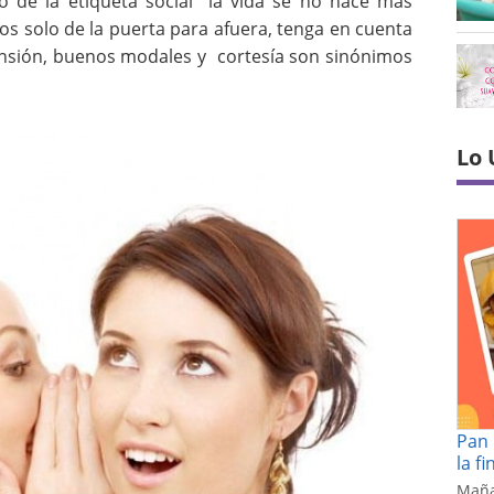
 de la etiqueta social la vida se no hace más
os solo de la puerta para afuera, tenga en cuenta
ensión, buenos modales y cortesía son sinónimos
Lo 
Pan 
la f
Maña