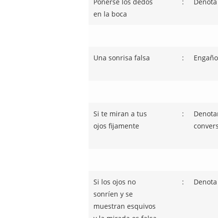
Ponerse los dedos
:
Denota
en la boca
Una sonrisa falsa
:
Engaño,
Si te miran a tus
:
Denotan
ojos fijamente
convers
Si los ojos no
:
Denota
sonríen y se
muestran esquivos