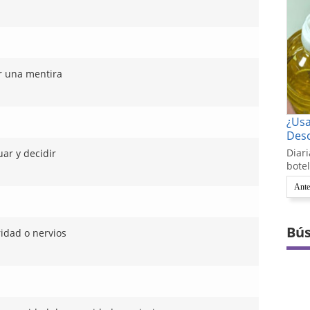
r una mentira
¿Us
Desc
Diari
uar y decidir
botel
Ante
Bús
idad o nervios