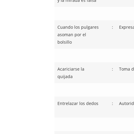
y la mirada es falsa
Cuando los pulgares
:
Expres
asoman por el
bolsillo
Acariciarse la
:
Toma d
quijada
Entrelazar los dedos
:
Autori