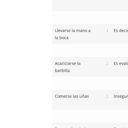
Llevarse la mano a
:
Es deci
la boca
Acariciarse la
:
Es eval
barbilla
Comerse las uñas
:
Insegur