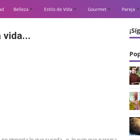
ad
Belleza
Estilo de Vida
Gourmet
Pareja
▲
▲
▲
▲
¡Sí
vida...
Pop
 no importa lo que suceda, o lo ruin que parezca