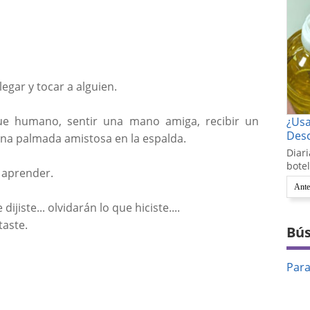
egar y tocar a alguien.
ue humano, sentir una mano amiga, recibir un
¿Us
Desc
na palmada amistosa en la espalda.
Diari
botel
 aprender.
Ante
ijiste... olvidarán lo que hiciste....
taste.
Bús
Par