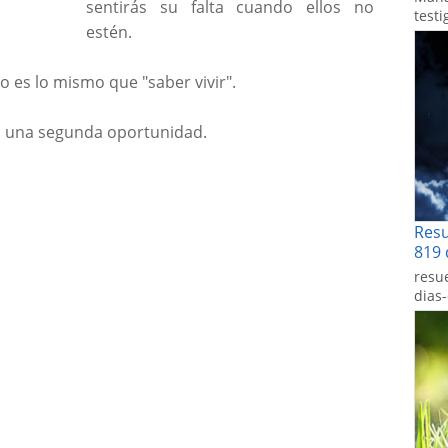
sentirás su falta cuando ellos no
testi
estén.
o es lo mismo que "saber vivir".
da una segunda oportunidad.
Res
819 
resu
dias