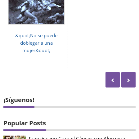
&quot;No se puede
doblegar a una
mujer&quot;
¡Síguenos!
Popular Posts
Franciscano Cura el Cáncer con Aloe vera,