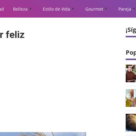
ad
Belleza
Estilo de Vida
Gourmet
Pareja
▲
▲
▲
▲
¡Sí
 feliz
Pop