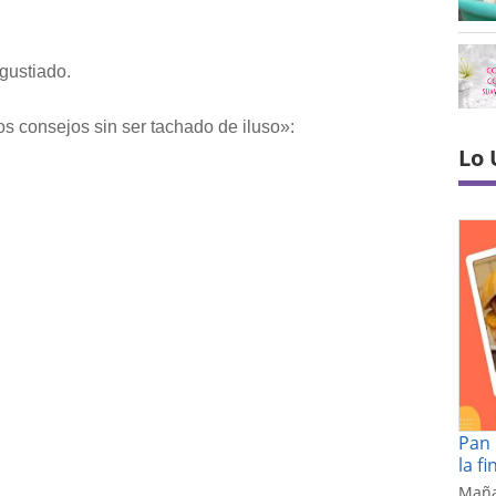
gustiado.
os consejos sin ser tachado de iluso»:
Lo 
Pan 
la f
Maña