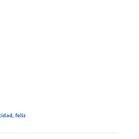
cidad
,
feliz