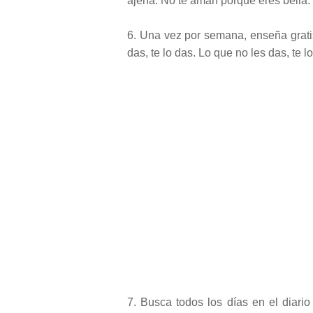
ajena. No te aman porque eres bella.
6. Una vez por semana, enseña grati
das, te lo das. Lo que no les das, te lo
7. Busca todos los días en el diario 