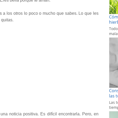
 Eres bella porque te aman.
s a los otros lo poco o mucho que sabes. Lo que les
Cómo
 quitas.
hier
Todo
malas
Cons
las 
Las t
tiemp
una noticia positiva. Es difícil encontrarla. Pero, en