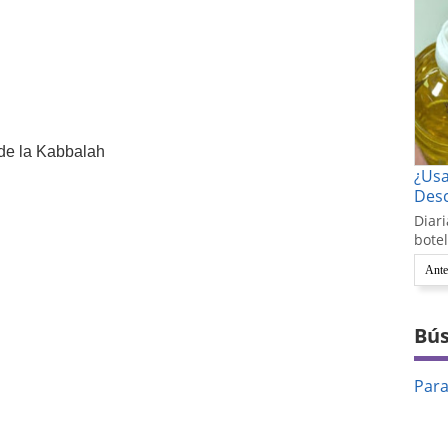
de la Kabbalah
¿Us
Desc
Diari
botel
Ante
Bús
Par