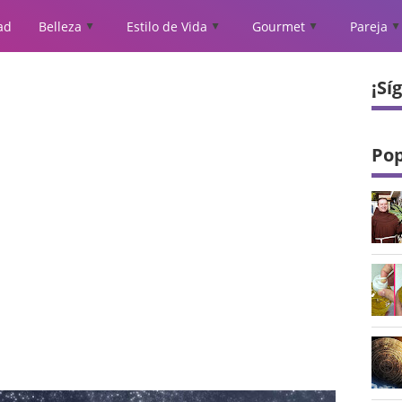
ad
Belleza
Estilo de Vida
Gourmet
Pareja
▲
▲
▲
▲
¡Sí
Pop