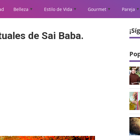
ad
Belleza
Estilo de Vida
Gourmet
Pareja
▲
▲
▲
▲
¡Sí
tuales de Sai Baba.
Pop