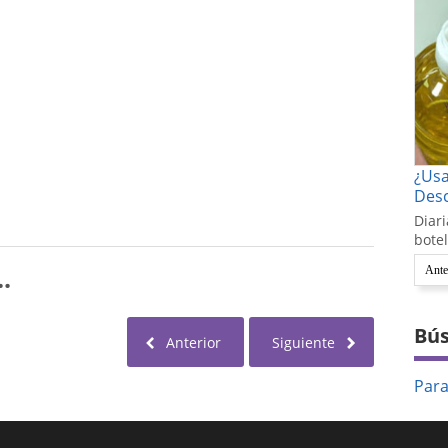
¿Us
Desc
Diari
botel
.
Ante
Bús
Anterior
Siguiente
Par