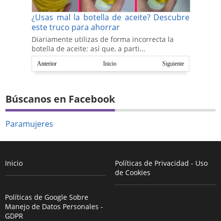
¿Usas mal la botella de aceite? Descubre
este truco para ahorrar
Diariamente utilizas de forma incorrecta la
botella de aceite: así que, a parti...
Anterior
Inicio
Siguiente
Búscanos en Facebook
Paramujeres
Inicio
Políticas de Privacidad - Uso
de Cookies
Políticas de Google Sobre
Manejo de Datos Personales -
GDPR