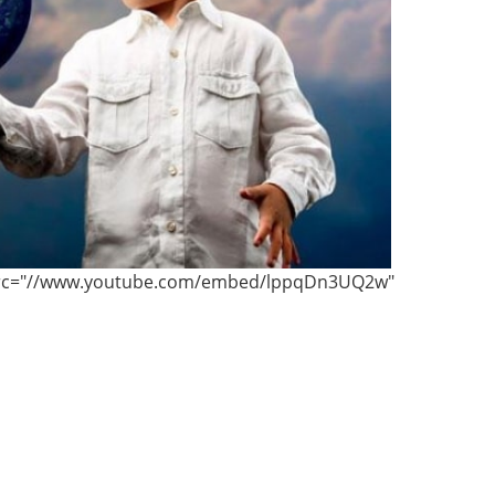
" src="//www.youtube.com/embed/lppqDn3UQ2w"