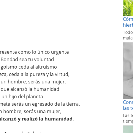
Cómo
hier
Todo
malas
presente como lo único urgente
 Bondad sea tu voluntad
egoísmo ceda al altruismo
a, ceda a la pureza y la virtud,
 un hombre, serás una mujer,
r que alcanzó la humanidad
 un hijo del planeta
Cons
meta serás un egresado de la tierra.
las 
 un hombre, serás una mujer,
Las t
alcanzó y realizó la humanidad.
tiemp