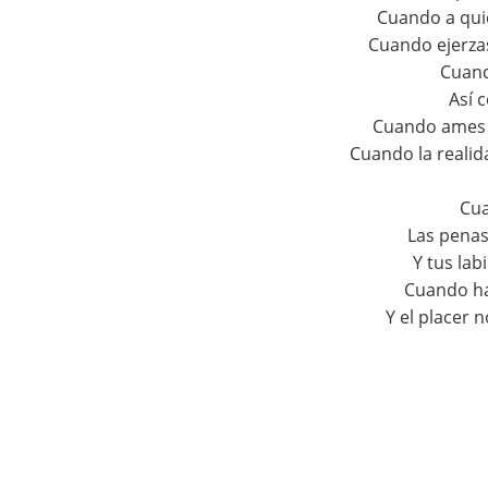
Cuando a quie
Cuando ejerzas
Cuand
Así 
Cuando ames 
Cuando la realida
Cua
Las penas
Y tus lab
Cuando ha
Y el placer 