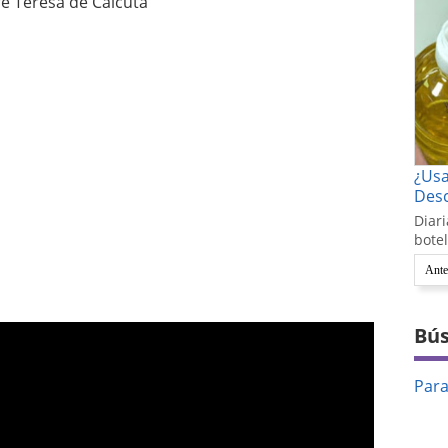
e Teresa de Calcuta
¿Us
Desc
Diari
botel
Ante
Bús
Par