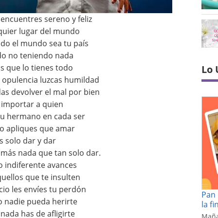
encuentres sereno y feliz
quier lugar del mundo
do el mundo sea tu país
o no teniendo nada
as que lo tienes todo
Lo 
 opulencia luzcas humildad
s devolver el mal por bien
 importar a quien
 tu hermano en cada ser
o apliques que amar
s solo dar y dar
 más nada que tan solo dar.
 indiferente avances
quellos que te insulten
ncio les envíes tu perdón
Pan 
 nadie pueda herirte
la f
 nada has de afligirte
Maña