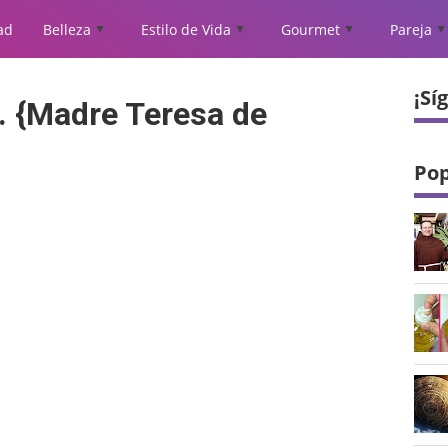
ad
Belleza
Estilo de Vida
Gourmet
Pareja
▲
▲
▲
▲
¡Sí
a. {Madre Teresa de
Pop