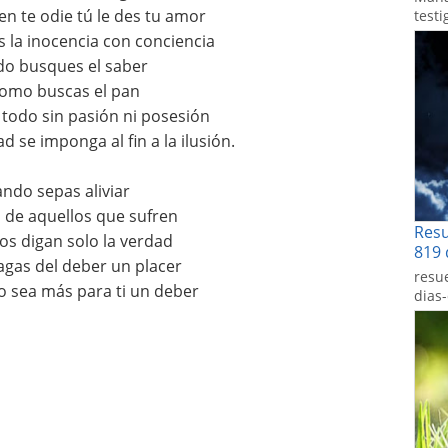
n te odie tú le des tu amor
testi
 la inocencia con conciencia
o busques el saber
como buscas el pan
todo sin pasión ni posesión
d se imponga al fin a la ilusión.
ndo sepas aliviar
 de aquellos que sufren
Res
ios digan solo la verdad
819 
gas del deber un placer
resu
no sea más para ti un deber
dias