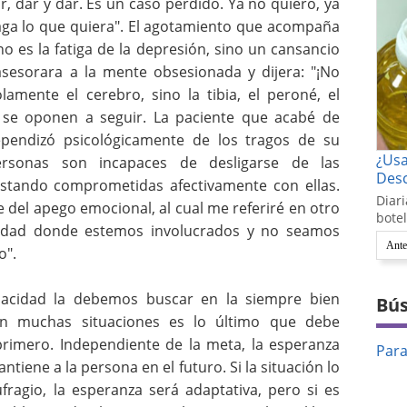
r, dar y dar. Es un caso perdido. Ya no quiero, ya
ga lo que quiera". El agotamiento que acompaña
 es la fatiga de la depresión, sino un cansancio
asesorara a la mente obsesionada y dijera: "¡No
lamente el cerebro, sino la tibia, el peroné, el
 se oponen a seguir. La paciente que acabé de
pendizó psicológicamente de los tragos de su
¿Us
rsonas son incapaces de desligarse de las
Desc
estando comprometidas afectivamente con ellas.
Diari
del apego emocional, al cual me referiré en otro
botel
ividad donde estemos involucrados y no seamos
Ante
o".
pacidad la debemos buscar en la siempre bien
Bús
n muchas situaciones es lo último que debe
primero. Independiente de la meta, la esperanza
Par
ntiene a la persona en el futuro. Si la situación lo
ragio, la esperanza será adaptativa, pero si es