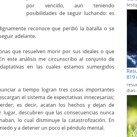
testi
por vencido, aun teniendo
posibilidades de seguir luchando: es
dignamente reconoce que perdió la batalla o se
seguir adelante.
sonas que resuelven morir por sus ideales o que
En este análisis me circunscribo al conjunto de
adaptativas en las cuales estamos sumergidos
Res
819 
resu
unciar a tiempo logran tres cosas importantes
dias
descargan el sistema de expectativas innecesarias;
rder; es decir, acatan los hechos y dejan de
cer lugar, descubren que las consecuencias nunca
aban, lo cual disminuye la catastrofización. En
miedo y a detener un poco el péndulo mental.