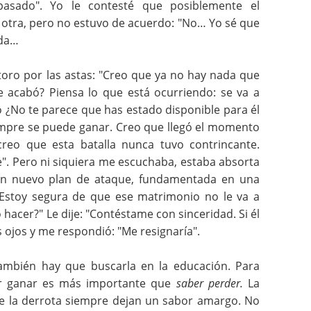
asado". Yo le contesté que posiblemente el
tra, pero no estuvo de acuerdo: "No… Yo sé que
ada…
toro por las astas: "Creo que ya no hay nada que
 acabó? Piensa lo que está ocurriendo: se va a
igo ¿No te parece que has estado disponible para él
empre se puede ganar. Creo que llegó el momento
reo que esta batalla nunca tuvo contrincante.
". Pero ni siquiera me escuchaba, estaba absorta
un nuevo plan de ataque, fundamentada en una
 "Estoy segura de que ese matrimonio no le va a
cer?" Le dije: "Contéstame con sinceridad. Si él
os ojos y me respondió: "Me resignaría".
ambién hay que buscarla en la educación. Para
er ganar es más importante que
saber perder.
La
de la derrota siempre dejan un sabor amargo. No