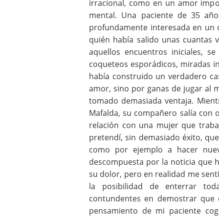
irracional, como en un amor impos
mental. Una paciente de 35 año
profundamente interesada en un c
quién había salido unas cuantas v
aquellos encuentros iniciales, s
coqueteos esporádicos, miradas ind
había construido un verdadero ca
amor, sino por ganas de jugar al m
tomado demasiada ventaja. Mientra
Mafalda, su compañero salía con o
relación con una mujer que trab
pretendí, sin demasiado éxito, qu
como por ejemplo a hacer nuevo
descompuesta por la noticia que ha
su dolor, pero en realidad me sent
la posibilidad de enterrar to
contundentes en demostrar que e
pensamiento de mi paciente cogi