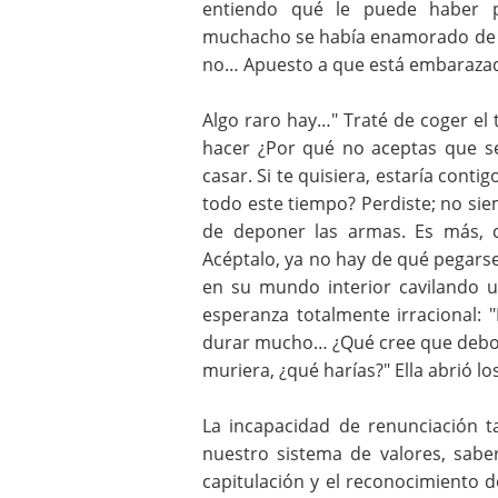
entiendo qué le puede haber p
muchacho se había enamorado de o
no… Apuesto a que está embaraz
Algo raro hay…" Traté de coger el 
hacer ¿Por qué no aceptas que se
casar. Si te quisiera, estaría cont
todo este tiempo? Perdiste; no si
de deponer las armas. Es más, c
Acéptalo, ya no hay de qué pegarse
en su mundo interior cavilando 
esperanza totalmente irracional:
durar mucho… ¿Qué cree que debo ha
muriera, ¿qué harías?" Ella abrió l
La incapacidad de renunciación t
nuestro sistema de valores, sab
capitulación y el reconocimiento 