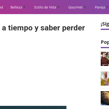
ad
Belleza
Estilo de Vida
Gourmet
Pareja
▲
▲
▲
▲
¡Sí
e a tiempo y saber perder
Pop