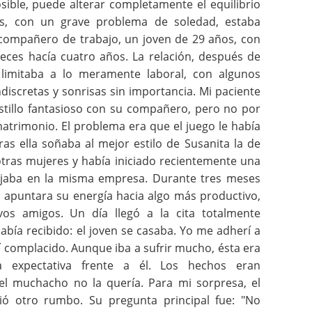
ible, puede alterar completamente el equilibrio
s, con un grave problema de soledad, estaba
ompañero de trabajo, un joven de 29 años, con
eces hacía cuatro años. La relación, después de
e limitaba a lo meramente laboral, con algunos
iscretas y sonrisas sin importancia. Mi paciente
stillo fantasioso con su compañero, pero no por
atrimonio. El problema era que el juego le había
s ella soñaba al mejor estilo de Susanita la de
tras mujeres y había iniciado recientemente una
ajaba en la misma empresa. Durante tres meses
e apuntara su energía hacia algo más productivo,
s amigos. Un día llegó a la cita totalmente
bía recibido: el joven se casaba. Yo me adherí a
í complacido. Aunque iba a sufrir mucho, ésta era
da expectativa frente a él. Los hechos eran
l muchacho no la quería. Para mi sorpresa, el
ó otro rumbo. Su pregunta principal fue: "No