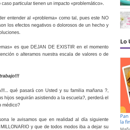
 caso particular tienen un impacto «problemático».
nder entender al «problema» como tal, pues este NO
n los efectos negativos o dolorosos de un hecho y
oluciones.
Lo 
blemas» es que DEJAN DE EXISTIR en el momento
nción o alteramos nuestra escala de valores o de
rabajo!!!
!... qué pasará con Usted y su familia mañana ?,
s hijos seguirán asistiendo a la escuela?, perderá el
ro médico?
Pan 
sona le avisamos que en realidad al día siguiente
la f
o MILLONARIO y que de todos modos iba a dejar su
Maña