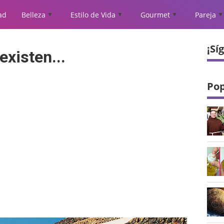
ad
Belleza
Estilo de Vida
Gourmet
Pareja
▲
▲
▲
▲
¡Sí
xisten...
Pop