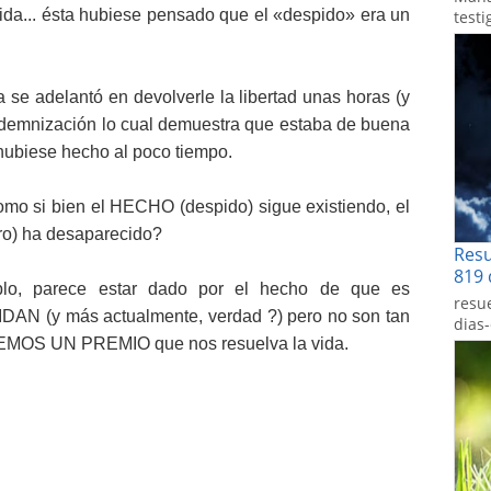
 vida... ésta hubiese pensado que el «despido» era un
testi
 se adelantó en devolverle la libertad unas horas (y
ndemnización lo cual demuestra que estaba de buena
hubiese hecho al poco tiempo.
omo si bien el HECHO (despido) sigue existiendo, el
ro) ha desaparecido?
Res
819 
mplo, parece estar dado por el hecho de que es
resu
IDAN (y más actualmente, verdad ?) pero no son tan
dias
NEMOS UN PREMIO que nos resuelva la vida.