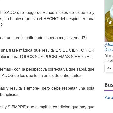
NTIZADO que luego de «unos meses de esfuerzo y
tes, no hubiese puesto el HECHO del despido en una
 ?
ar un premio millonario» suena mejor, verdad?)
¿Us
Desc
on una frase mágica que resulta EN EL CIENTO POR
Diari
e solucionará TODOS SUS PROBLEMAS SIEMPRE!!
botel
Ante
blemas» con la perspectiva correcta ya que sabrá que
OS de los que tenía antes de enfrentarlos.
Bús
más y resulta siempre-, pero debe respetar una sola
beneficios.
Par
nes y SIEMPRE que cumplí la condición que hay que