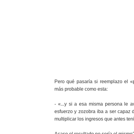
Pero qué pasaría si reemplazo el «
más probable como esta:
- «...y si a esa misma persona le 
esfuerzo y zozobra iba a ser capaz 
multiplicar los ingresos que antes tení
Acaso el resultado no sería el mismo