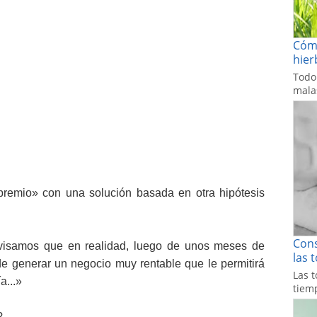
Cómo
hier
Todo
malas
premio» con una solución basada en otra hipótesis
Cons
avisamos que en realidad, luego de unos meses de
las 
de generar un negocio muy rentable que le permitirá
Las t
a...»
tiemp
?