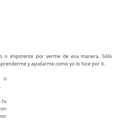
ado o impotente por verme de esa manera. Sólo
omprenderme y ayudarme como yo lo hice por ti.
 ti
.
 tu
con
mor