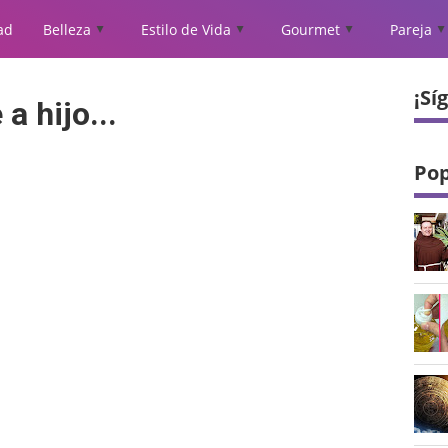
ad
Belleza
Estilo de Vida
Gourmet
Pareja
▲
▲
▲
▲
¡Sí
a hijo...
Pop