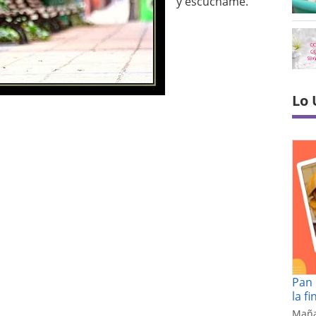
y escúchame.
Lo 
Pan 
la f
Maña