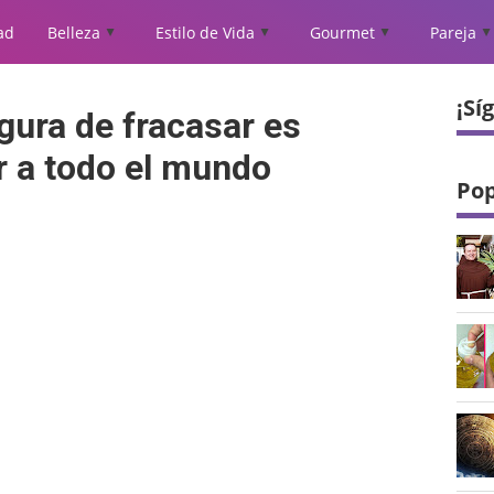
ad
Belleza
Estilo de Vida
Gourmet
Pareja
▲
▲
▲
▲
¡Sí
ura de fracasar es
r a todo el mundo
Pop