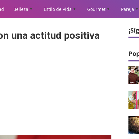
ad
Belleza
Estilo de Vida
Gourmet
Pareja
▲
▲
▲
▲
¡Sí
n una actitud positiva
Pop