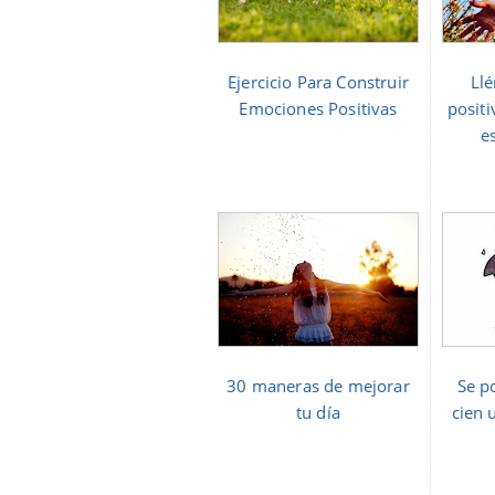
Ejercicio Para Construir
Llé
Emociones Positivas
positi
e
30 maneras de mejorar
Se po
tu día
cien 