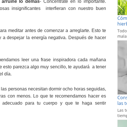
arruine lo demás
- Concéntrate en lo importante.
as insignificantes interfieran con nuestro buen
Cómo
hier
ra meditar antes de comenzar a arreglarte. Esto te
Todo
malas
 y a despejar la energía negativa. Después de hacer
mendamos leer una frase inspiradora cada mañana
e esto parezca algo muy sencillo, te ayudará a tener
l día.
 las personas necesitan dormir ocho horas seguidas,
ras con menos. Lo que te recomendamos hacer es
Cons
las 
s adecuado para tu cuerpo y que te haga sentir
Las t
tiemp