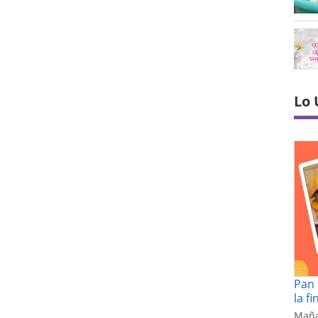
Lo 
Pan 
la f
Maña