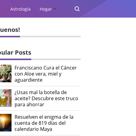
Astrología
Hogar
▲
guenos!
?
ular Posts
Franciscano Cura el Cáncer
con Aloe vera, miel y
aguardiente
¿Usas mal la botella de
aceite? Descubre este truco
para ahorrar
Resuelven el enigma de la
cuenta de 819 días del
calendario Maya