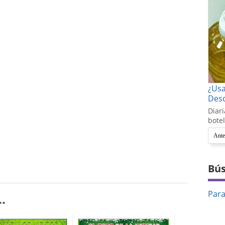
¿Us
Desc
Diari
botel
Ante
Bús
Par
.