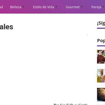
ad
Belleza
Estilo de Vida
Gourmet
Pareja
▲
▲
▲
▲
¿Sabías que
tu animal
favorito
refleja
¡Sí
aspectos
males
importantes
de tu
personalidad
Pop