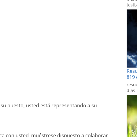
testi
Res
819 
resu
dias
 su puesto, usted está representando a su
ca con usted, muéstrese dispuesto a colaborar