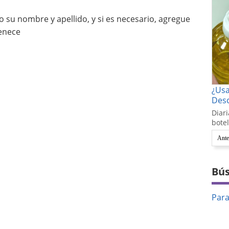
 su nombre y apellido, y si es necesario, agregue
enece
¿Us
Desc
Diari
botel
Ante
Bús
Par