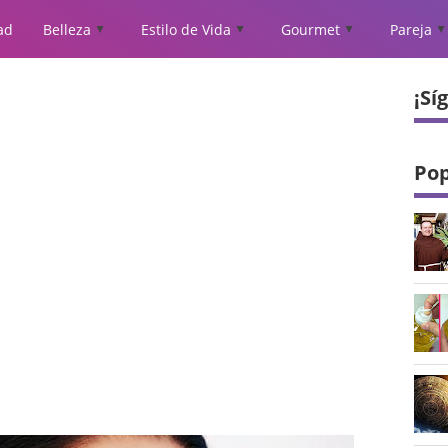
ad
Belleza
Estilo de Vida
Gourmet
Pareja
▲
▲
▲
▲
¡Sí
Pop