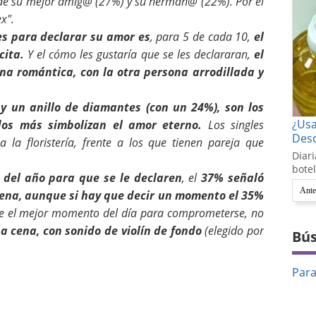
 de su mejor amig@ (27%) y su herman@ (22%). Por el
ex".
les para declarar su amor es
, para 5 de cada 10,
el
cita.
Y el cómo les gustaría que se les declararan,
el
a romántica, con la otra persona arrodillada y
y un anillo de diamantes (con un 24%), son los
¿Us
dos más simbolizan el amor eterno.
Los singles
Desc
a la floristería, frente a los que tienen pareja que
Diari
botel
del año para que se le declaren
, el
37% señaló
Ante
uena, aunque si hay que decir un momento el 35%
e el mejor momento del día para comprometerse, no
a cena, con sonido de violín de fondo
(elegido por
Bús
Par