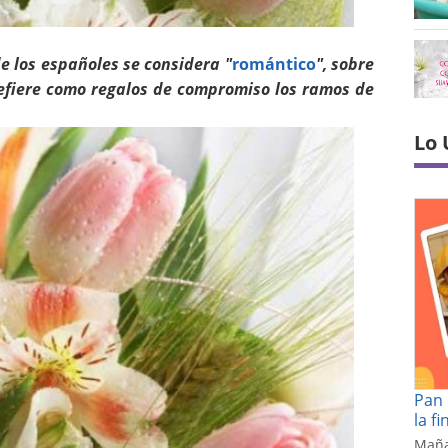
e los españoles se considera "
romántico
", sobre
refiere como regalos de compromiso los ramos de
Lo 
Pan 
la f
Maña