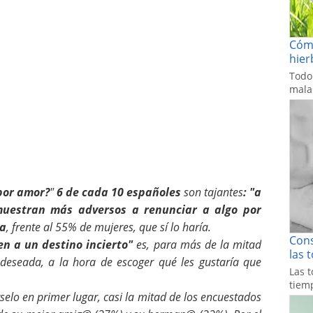
Cómo
hier
Todo
malas
por amor?
"
6 de cada 10 españoles
son tajantes
: "a
muestran más adversos a renunciar a algo por
da
, frente al 55% de mujeres, que sí lo haría.
Cons
ven a un destino incierto"
es, para más de la mitad
las 
 deseada, a la hora de escoger qué les gustaría que
Las t
tiemp
selo en primer lugar, casi la mitad de los encuestados