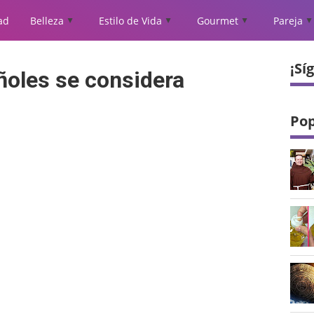
ad
Belleza
Estilo de Vida
Gourmet
Pareja
▲
▲
▲
▲
¡Sí
ñoles se considera
Pop