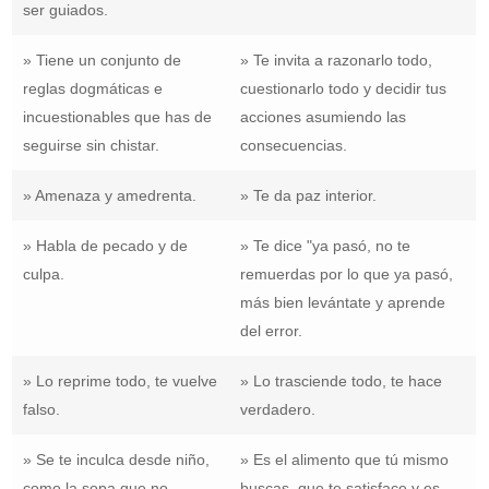
ser guiados.
» Tiene un conjunto de
» Te invita a razonarlo todo,
reglas dogmáticas e
cuestionarlo todo y decidir tus
incuestionables que has de
acciones asumiendo las
seguirse sin chistar.
consecuencias.
» Amenaza y amedrenta.
» Te da paz interior.
» Habla de pecado y de
» Te dice "ya pasó, no te
culpa.
remuerdas por lo que ya pasó,
más bien levántate y aprende
del error.
» Lo reprime todo, te vuelve
» Lo trasciende todo, te hace
falso.
verdadero.
» Se te inculca desde niño,
» Es el alimento que tú mismo
como la sopa que no
buscas, que te satisface y es