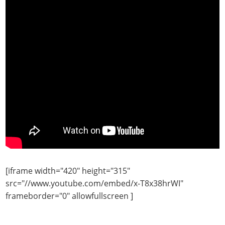
[iframe width="420" height="315"
src="//www.youtube.com/embed/x-T8x38hrWI"
frameborder="0" allowfullscreen ]