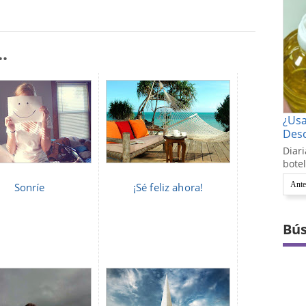
.
¿Us
Desc
Diari
botel
Ante
Sonríe
¡Sé feliz ahora!
Bús