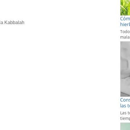
Cómo
 la Kabbalah
hier
Todo
malas
Cons
las 
Las t
tiemp