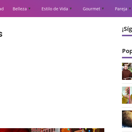
ad
Belleza
Estilo de Vida
Gourmet
Pareja
▲
▲
▲
▲
¡Sí
s
Pop