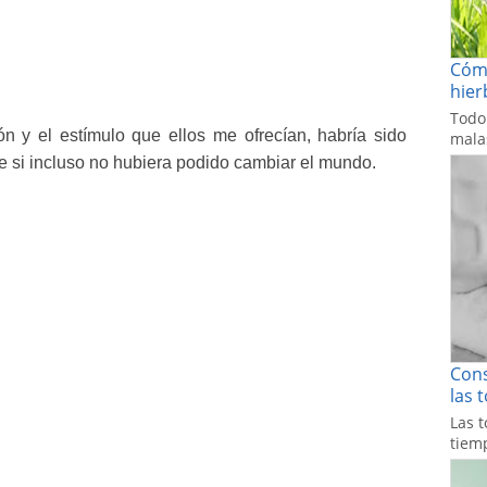
Cómo
hier
Todo
ón y el estímulo que ellos me ofrecían, habría
sido
malas
e si incluso no hubiera podido cambiar el mundo.
Cons
las 
Las t
tiemp