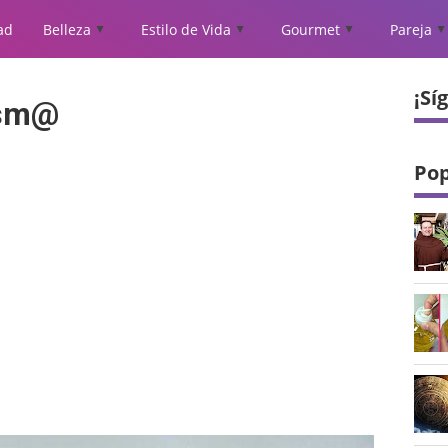
ad
Belleza
Estilo de Vida
Gourmet
Pareja
▲
▲
▲
▲
¡Sí
ism@
Pop