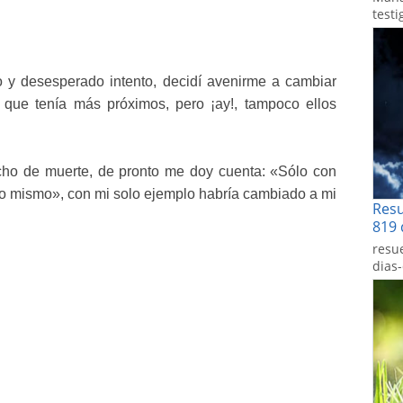
testi
o y desesperado intento, decidí avenirme a
cambiar
s que tenía más próximos, pero ¡ay!, tampoco
ellos
cho de muerte, de pronto me doy cuenta: «Sólo
con
o mismo», con mi solo ejemplo habría cambiado
a mi
Res
819 
resu
dias