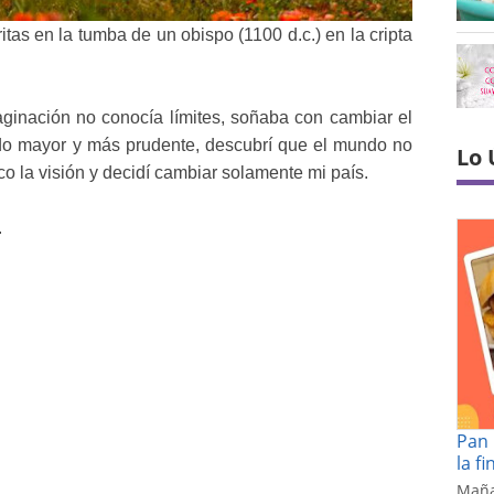
itas en la tumba de un obispo (1100 d.c.) en la cripta
aginación no conocía límites, soñaba con
cambiar el
do mayor y más prudente, descubrí que
el mundo no
Lo 
o la visión y decidí cambiar solamente
mi país.
.
Pan 
la f
Maña