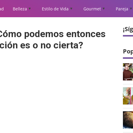
ad
Belleza
Estilo de Vida
Gourmet
Pareja
▲
▲
▲
▲
¡Sí
¿Cómo podemos entonces
ión es o no cierta?
Pop