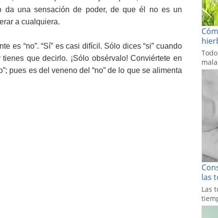
Eso da una sensación de poder, de que él no es un
rar a cualquiera.
Cómo
hier
e es “no”. “Sí” es casi difícil. Sólo dices “si” cuando
Todo
tienes que decirlo. ¡Sólo obsérvalo! Conviértete en
malas
no”; pues es del veneno del “no” de lo que se alimenta
Cons
las 
Las t
tiemp