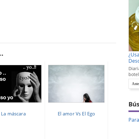
.
¿Us
Desc
Diari
botel
Ante
Bús
La máscara
El amor Vs El Ego
Par