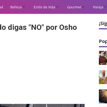
ad
Belleza
Estilo de Vida
Gourmet
Pareja
▲
▲
▲
▲
¡Sí
o digas "NO" por Osho
Pop