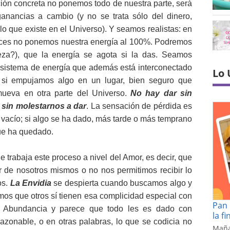
ación concreta no ponemos todo de nuestra parte, será
nancias a cambio (y no se trata sólo del dinero,
lo que existe en el Universo). Y seamos realistas: en
 veces no ponemos nuestra energía al 100%. Podremos
za?), que la energía se agota si la das. Seamos
 sistema de energía que además está interconectado
Lo 
 si empujamos algo en un lugar, bien seguro que
ueva en otra parte del Universo.
No hay dar sin
r sin molestarnos a dar
. La sensación de pérdida es
a vacío; si algo se ha dado, más tarde o más temprano
que ha quedado.
 trabaja este proceso a nivel del Amor, es decir, que
 de nosotros mismos o no nos permitimos recibir lo
os.
La Envidia
se despierta cuando buscamos algo y
mos que otros sí tienen esa complicidad especial con
Pan 
 la Abundancia y parece que todo les es dado con
la f
razonable, o en otras palabras, lo que se codicia no
Maña