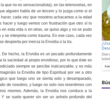
la que no es sensacionalista), en las telenovelas, en
que alguien habla de un tercero y lo juzga como si el
e hacer, cada vez que nosotros achacamos a la edad
hacer y luego vemos con frustración que otro sí lo
en esta vida o en otras, se quiso algo y no se pudo
a y se interpreta como trauma. En ese caso, cada vez
e despierta por inercia la Envidia o la Ira.
¿Us
Desc
. De hecho, la Envidia es un pecado profundamente
Diari
botel
ta la saciedad al propio envidioso, por lo que éste es
odiciado siempre se percibe inalcanzable, y es más
Ante
magináis la Envidia de tipo Espiritual por ver a otro
gico que luego uno se sienta solo y desamparado,
Bús
ado de nosotros, y luego no solo nos resentimos con
tros mismos. Además, la Envidia nos conduce a la
. Y se suele querer sin ser un anhelo profundo del