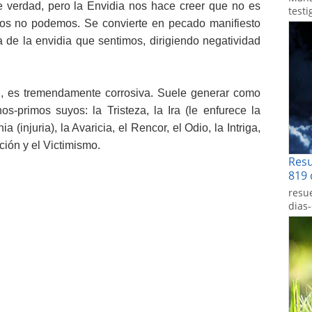
 verdad, pero la Envidia nos hace creer que no es
testi
tros no podemos. Se convierte en pecado manifiesto
e la envidia que sentimos, dirigiendo negatividad
l, es tremendamente corrosiva. Suele generar como
s-primos suyos: la Tristeza, la Ira (le enfurece la
 (injuria), la Avaricia, el Rencor, el Odio, la Intriga,
ación y el Victimismo.
Res
819 
resu
dias