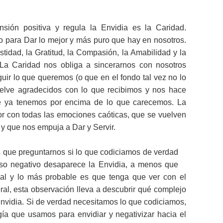
ensión positiva y regula la Envidia es la Caridad.
o para Dar lo mejor y más puro que hay en nosotros.
idad, la Gratitud, la Compasión, la Amabilidad y la
 La Caridad nos obliga a sincerarnos con nosotros
ir lo que queremos (o que en el fondo tal vez no lo
vuelve agradecidos con lo que recibimos y nos hace
ue ya tenemos por encima de lo que carecemos. La
r con todas las emociones caóticas, que se vuelven
 y que nos empuja a Dar y Servir.
s que preguntarnos si lo que codiciamos de verdad
caso negativo desaparece la Envidia, a menos que
al y lo más probable es que tenga que ver con el
eral, esta observación lleva a descubrir qué complejo
 Envidia. Si de verdad necesitamos lo que codiciamos,
ía que usamos para envidiar y negativizar hacia el