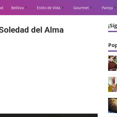
ad
Belleza
Estilo de Vida
Gourmet
Pareja
▲
▲
▲
▲
¡Sí
 Soledad del Alma
Pop