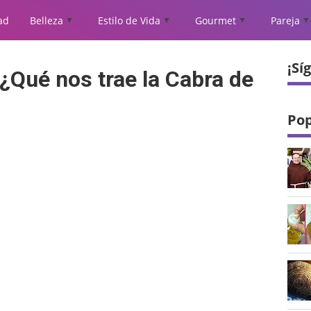
ad
Belleza
Estilo de Vida
Gourmet
Pareja
▲
▲
▲
▲
¡Sí
¿Qué nos trae la Cabra de
Pop