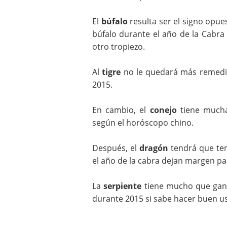
El
búfalo
resulta ser el signo opues
búfalo durante el año de la Cabr
otro tropiezo.
Al
tigre
no le quedará más remedio 
2015.
En cambio, el
conejo
tiene mucha
según el horóscopo chino.
Después, el
dragón
tendrá que ten
el año de la cabra dejan margen par
La
serpiente
tiene mucho que gana
durante 2015 si sabe hacer buen u