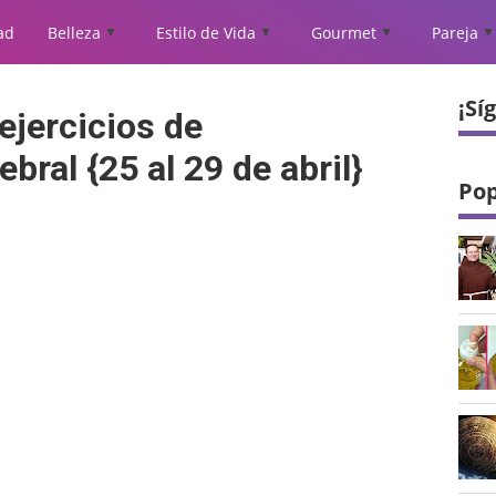
ad
Belleza
Estilo de Vida
Gourmet
Pareja
▲
▲
▲
▲
¡Sí
ejercicios de
bral {25 al 29 de abril}
Pop