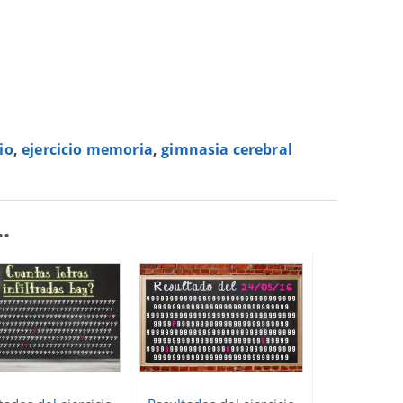
io
,
ejercicio memoria
,
gimnasia cerebral
.