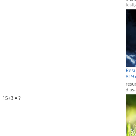
testi
Res
819 
resu
dias
 15+3 = ?