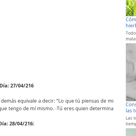
Cómo
hier
Todo
malas
Día: 27/04/216
demás equivale a decir: “Lo que tú piensas de mi
Cons
que tengo de mí mismo. -Tú eres quien determina
las 
Las t
Día: 28/04/216:
tiemp