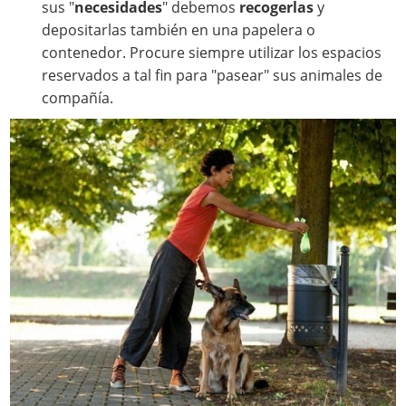
sus "
necesidades
" debemos
recogerlas
y
depositarlas también en una papelera o
contenedor. Procure siempre utilizar los espacios
reservados a tal fin para "pasear" sus animales de
compañía.