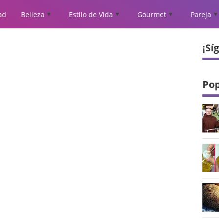
ad
Belleza
Estilo de Vida
Gourmet
Pareja
▲
▲
▲
▲
¡Sí
o
Pop