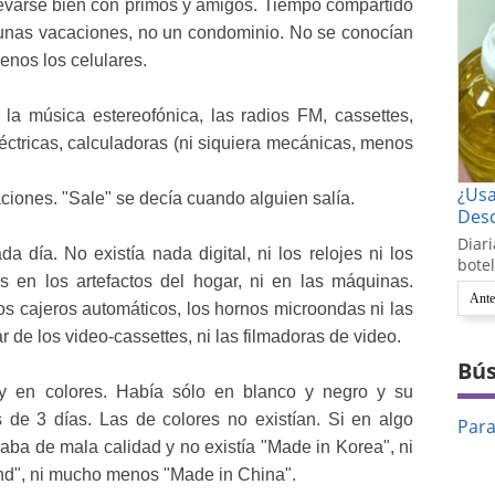
 llevarse bien con primos y amigos. Tiempo compartido
a unas vacaciones, no un condominio. No se conocían
enos los celulares.
la música estereofónica, las radios FM, cassettes,
éctricas, calculadoras (ni siquiera mecánicas, menos
¿Us
ciones. "Sale" se decía cuando alguien salía.
Desc
Diari
a día. No existía nada digital, ni los relojes ni los
botel
s en los artefactos del hogar, ni en las máquinas.
Ante
s cajeros automáticos, los hornos microondas ni las
r de los video-cassettes, ni las filmadoras de video.
Bús
 y en colores. Había sólo en blanco y negro y su
de 3 días. Las de colores no existían. Si en algo
Par
aba de mala calidad y no existía "Made in Korea", ni
and", ni mucho menos "Made in China".