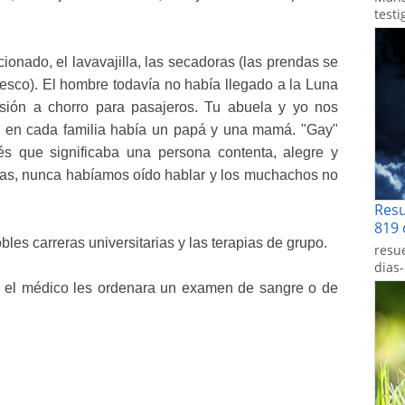
testi
ionado, el lavavajilla, las secadoras (las prendas se
resco). El hombre todavía no había llegado a la Luna
lsión a chorro para pasajeros. Tu abuela y yo nos
 en cada familia había un papá y una mamá. "Gay"
és que significaba una persona contenta, alegre y
nas, nunca habíamos oído hablar y los muchachos no
Res
819 
les carreras universitarias y las terapias de grupo.
resu
dias
e el médico les ordenara un examen de sangre o de